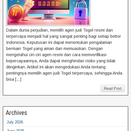
Dalam dunia perjudian, memilih agen judi Togel resmi dan
terpercaya menjadi hal yang sangat penting bagi setiap bettor
Indonesia. Keputusan ini dapat menentukan pengalaman
bermain Togel yang aman dan memuaskan. Dengan
mengetahui ciri-ciri agen resmi dan cara memverifikasi
kepercayaannya, Anda dapat menghindari risiko yang tidak
diinginkan. Artikel ini akan mengedukasi Anda tentang
pentingnya memilih agen judi Togel terpercaya, sehingga Anda
bisa […]
Read Post
Archives
July 2026
June 2026