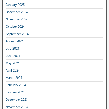
January 2025
December 2024
November 2024
October 2024
September 2024
August 2024
July 2024
June 2024
May 2024
April 2024
March 2024
February 2024
January 2024
December 2023
November 2023