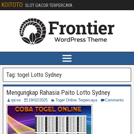
KOITOTO
SLOT GACOR TERPERCAYA
Tag:
togel Lotto Sydney
Mengungkap Rahasia Paito Lotto Sydney
rpcve
19/02/2025
Togel Online Terpercaya
Comments