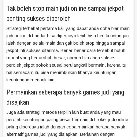
Tak boleh stop main judi online sampai jekpot
penting sukses diperoleh
Strategi terhebat pertama kali yang dapat anda coba biar main
judi online di bandar bisa dipercaya lebih bisa beri keuntungan
ialah dengan selalu main dan gak boleh stop hingga sampai
jekpot inti sukses diterima. Benar-benar cara tersebut butuh
modal yang bertambah besar, namun bila anda sukses
peroleh jekpot pokok seusai berulangkali bermain, karena itu
hal semacam itu bisa menimbulkan tibanya keuntungan-
keuntungan menarik lain.
Permainkan seberapa banyak games judi yang
disajikan
Juga ada strategi metode terpilih lain buat anda yang mau
peroleh keuntungan paling besar bermain di broker judi online
paling dipercaya ialah dengan coba mainkan berapa banyak
alternatif games judi yang disiapkan. Berlainan dengan