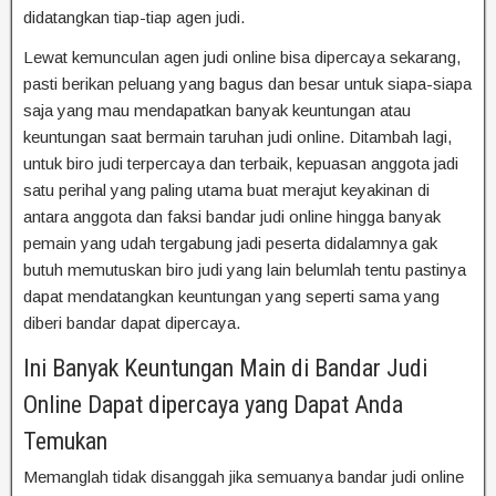
didatangkan tiap-tiap agen judi.
Lewat kemunculan agen judi online bisa dipercaya sekarang,
pasti berikan peluang yang bagus dan besar untuk siapa-siapa
saja yang mau mendapatkan banyak keuntungan atau
keuntungan saat bermain taruhan judi online. Ditambah lagi,
untuk biro judi terpercaya dan terbaik, kepuasan anggota jadi
satu perihal yang paling utama buat merajut keyakinan di
antara anggota dan faksi bandar judi online hingga banyak
pemain yang udah tergabung jadi peserta didalamnya gak
butuh memutuskan biro judi yang lain belumlah tentu pastinya
dapat mendatangkan keuntungan yang seperti sama yang
diberi bandar dapat dipercaya.
Ini Banyak Keuntungan Main di Bandar Judi
Online Dapat dipercaya yang Dapat Anda
Temukan
Memanglah tidak disanggah jika semuanya bandar judi online