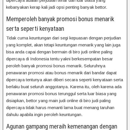
dipercaya adalah perjudian tenar dan luar biasa yang
kebanyakan kerap kali jadi opsi penting banyak bettor.
Memperoleh banyak promosi bonus menarik
serta seperti kenyataan
Tidak cuma keuntungan dari segi kepuasan dengan perjudian
yang komplet, akan tetapi keuntungan menarik yang lain juga
bisa anda capai dengan bermain di biro judi online paling
dipercaya di Indonesia tentu yakni berkesempatan besar
peroleh banyak promosi bonus menarik. Seluruhnya
penawaran promosi atau bonus menarik dari bandar dapat
dipercaya tentunya akan diberi secara seperti kenyataan serta
berlaku buat seluruh anggotanya. Karena itu, oleh karena ada
penawaran promosi bonus terunggul serta luar biasa yang
disiapkan, bettor yang main judi online di biro judi paling
dipercaya tidak harus menanti lama buat menang taruhan
dahulu apabila ingin peroleh keuntungan.
Agunan gampang meraih kemenangan dengan