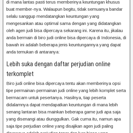
di mana lantas pasti terus memberinya keuntungan khusus
buat member-nya. Walaupun begitu, tidak semuanya bandar
selalu sanggup mendatangkan keuntungan yang
mengesankan atau optimal sama dengan yang didatangkan
oleh agen judi bisa dipercaya sekarang ini. Karena itu, jikalau
anda bermain di biro judi online bisa dipercaya di Indonesia, di
bawah ini adalah beberapa jenis keuntungannya yang dapat
anda temukan di antaranya:
Lebih suka dengan daftar perjudian online
terkomplet
Biro judi online bisa dipercaya tentu akan memberinya opsi
tipe permainan-permainan judi online yang lebih komplet serta
bermacam untuk pesertanya. Hasilnya, tiap peserta
didalamnya dapat mendapatkan keuntungan di mana lebih
senang lantaran bisa mainkan beberapa game judi apa saja
yang disenangi atau diunggulkan. Gak cuma itu, namun apa
saja tipe perjudian online yang disajikan agen judi paling