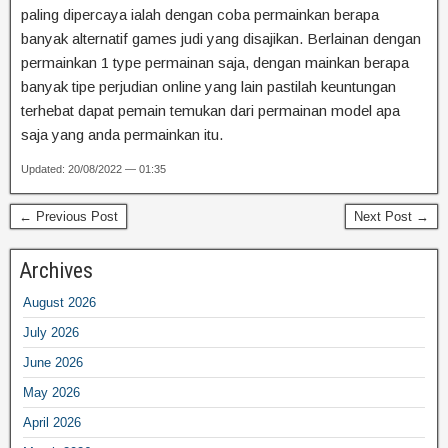
paling dipercaya ialah dengan coba permainkan berapa
banyak alternatif games judi yang disajikan. Berlainan dengan
permainkan 1 type permainan saja, dengan mainkan berapa
banyak tipe perjudian online yang lain pastilah keuntungan
terhebat dapat pemain temukan dari permainan model apa
saja yang anda permainkan itu.
Updated: 20/08/2022 — 01:35
← Previous Post
Next Post →
Archives
August 2026
July 2026
June 2026
May 2026
April 2026