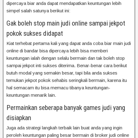
dipercaya biar anda dapat mendapatkan keuntungan lebih
simpel salah satunya berikut ini:
Gak boleh stop main judi online sampai jekpot
pokok sukses didapat
Kiat terhebat pertama kali yang dapat anda coba biar main judi
online di bandar bisa dipercaya lebih bisa memberi
keuntungan ialah dengan selalu bermain dan tak boleh stop
sampai jekpot inti sukses diterima. Benar-benar cara berikut
butuh modal yang semakin besar, tapi bila anda sukses
temukan jekpot pokok sehabis seringkali bermain, karena itu
hal semacam itu bisa memacu tibanya keuntungan-
keuntungan menarik lain.
Permainkan seberapa banyak games judi yang
disiapkan
Juga ada strategi langkah terbaik lain buat anda yang ingin
peroleh keuntungan paling besar bermain di broker judi online