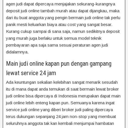
agen judi dapat dipercaya menjajakan sekurang-kurangnya
deposit judi online tambah murah atau dapat dijangkau, maka
dari itu buat anggota yang pengin bermain judi online tak perlu
panik mesti keluarkan biaya atau cost yang sangat besar.
Kurang cukup sampai di sana saja, namun sedikitnya deposit
yang murah juga berlaku untuk semua model teknik
pembayaran apa saja sama sesuai peraturan agen judi
didalamnya.
Main judi online kapan pun dengan gampang
lewat service 24 jam
Ada keuntungan sekalian kelebihan sangat menarik sesudah
itu di mana dapat anda temukan di saat bermain lewat broker
judi online bisa dipercaya di Indonesia merupakan dapat main
judi online lebih enteng kapan pun. Semuanya karena ingat
service judi online yang diberi broker judi paling dipercaya
terus dukungan sepanjang 24 jam non-stop yang membuat
seluruhnya anggota tak kan kembali menjumpai hambatan