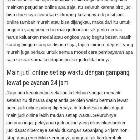
mainkan perjudian online apa saja. Itu seluruh karena biro judi
bisa dipercaya tawarkan sekurang-kurangnya deposit judi
online tambah murah atau bisa dijangkau, maka dari itu untuk
anggota yang pengin bermain judi online tak perlu cemas
harus keluarkan modal atau ongkos yang begitu besar. Masih
kurang hingga sampai disana saja, tapi minimum deposit yang
murah juga berlaku untuk semua model cara pembayaran apa
saja sesuai sama ketetapan broker judi didalamnya.
Main judi online setiap waktu dengan gampang
lewat pelayanan 24 jam
Juga ada keuntungan sekalian kelebihan sangat menarik
setelah itu di mana dapat anda peroleh waktu bermain lewat
agen judi online paling dipercaya di Indonesia yakni dapat
main judi online lebih mudah setiap waktu. Seluruhnya
lantaran ingat pelayanan judi online yang dikasihkan broker
judi dapat dipercaya selalu dukungan sepanjang 24 jam non-
stop yang membikin semuanya anggota tak kan kembali