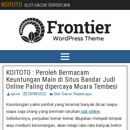
KOITOTO
SLOT GACOR TERPERCAYA
KOITOTO : Peroleh Bermacam
Keuntungan Main di Situs Bandar Judi
Online Paling dipercaya Muara Tembesi
rpcve
20/08/2022
Slot Gacor Terpercaya
Keuntungan yakni perihal yang teramat banyak dicari siapa-
siapa saja orang yang bermain taruhan
judi online
.
Sebelumnya, perjudian benar-benar ditujukan menjadi tempat
atau medium kesenangan, akan tetapi rata-rata banyak bettor