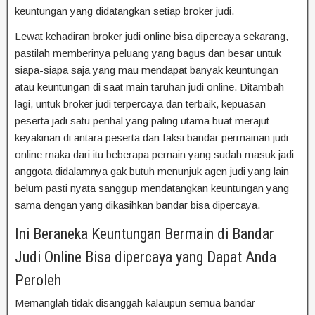
keuntungan yang didatangkan setiap broker judi.
Lewat kehadiran broker judi online bisa dipercaya sekarang,
pastilah memberinya peluang yang bagus dan besar untuk
siapa-siapa saja yang mau mendapat banyak keuntungan
atau keuntungan di saat main taruhan judi online. Ditambah
lagi, untuk broker judi terpercaya dan terbaik, kepuasan
peserta jadi satu perihal yang paling utama buat merajut
keyakinan di antara peserta dan faksi bandar permainan judi
online maka dari itu beberapa pemain yang sudah masuk jadi
anggota didalamnya gak butuh menunjuk agen judi yang lain
belum pasti nyata sanggup mendatangkan keuntungan yang
sama dengan yang dikasihkan bandar bisa dipercaya.
Ini Beraneka Keuntungan Bermain di Bandar
Judi Online Bisa dipercaya yang Dapat Anda
Peroleh
Memanglah tidak disanggah kalaupun semua bandar