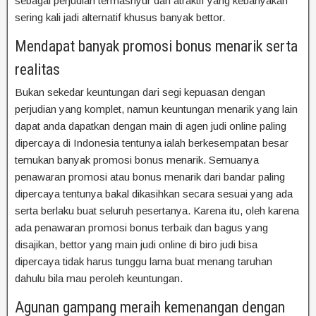
sebagai perjudian termashyur dan atraktif yang kebanyakan
sering kali jadi alternatif khusus banyak bettor.
Mendapat banyak promosi bonus menarik serta
realitas
Bukan sekedar keuntungan dari segi kepuasan dengan
perjudian yang komplet, namun keuntungan menarik yang lain
dapat anda dapatkan dengan main di agen judi online paling
dipercaya di Indonesia tentunya ialah berkesempatan besar
temukan banyak promosi bonus menarik. Semuanya
penawaran promosi atau bonus menarik dari bandar paling
dipercaya tentunya bakal dikasihkan secara sesuai yang ada
serta berlaku buat seluruh pesertanya. Karena itu, oleh karena
ada penawaran promosi bonus terbaik dan bagus yang
disajikan, bettor yang main judi online di biro judi bisa
dipercaya tidak harus tunggu lama buat menang taruhan
dahulu bila mau peroleh keuntungan.
Agunan gampang meraih kemenangan dengan