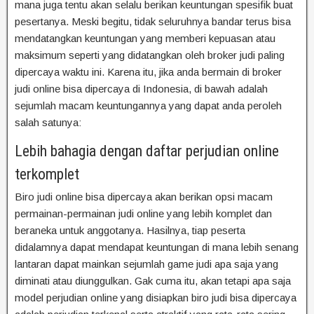
mana juga tentu akan selalu berikan keuntungan spesifik buat
pesertanya. Meski begitu, tidak seluruhnya bandar terus bisa
mendatangkan keuntungan yang memberi kepuasan atau
maksimum seperti yang didatangkan oleh broker judi paling
dipercaya waktu ini. Karena itu, jika anda bermain di broker
judi online bisa dipercaya di Indonesia, di bawah adalah
sejumlah macam keuntungannya yang dapat anda peroleh
salah satunya:
Lebih bahagia dengan daftar perjudian online
terkomplet
Biro judi online bisa dipercaya akan berikan opsi macam
permainan-permainan judi online yang lebih komplet dan
beraneka untuk anggotanya. Hasilnya, tiap peserta
didalamnya dapat mendapat keuntungan di mana lebih senang
lantaran dapat mainkan sejumlah game judi apa saja yang
diminati atau diunggulkan. Gak cuma itu, akan tetapi apa saja
model perjudian online yang disiapkan biro judi bisa dipercaya