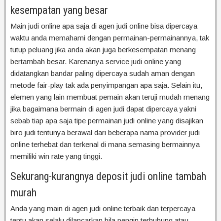
kesempatan yang besar
Main judi online apa saja di agen judi online bisa dipercaya
waktu anda memahami dengan permainan-permainannya, tak
tutup peluang jika anda akan juga berkesempatan menang
bertambah besar. Karenanya service judi online yang
didatangkan bandar paling dipercaya sudah aman dengan
metode fair-play tak ada penyimpangan apa saja. Selain itu,
elemen yang lain membuat pemain akan teruji mudah menang
jika bagaimana bermain di agen judi dapat dipercaya yakni
sebab tiap apa saja tipe permainan judi online yang disajikan
biro judi tentunya berawal dari beberapa nama provider judi
online terhebat dan terkenal di mana semasing bermainnya
memiliki win rate yang tinggi.
Sekurang-kurangnya deposit judi online tambah
murah
Anda yang main di agen judi online terbaik dan terpercaya
tentu akan selalu dilancarkan bila pengin terhubung atau