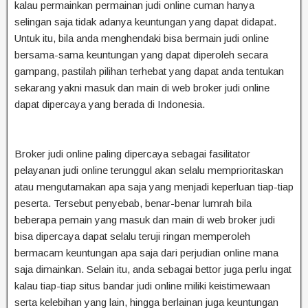
kalau permainkan permainan judi online cuman hanya
selingan saja tidak adanya keuntungan yang dapat didapat.
Untuk itu, bila anda menghendaki bisa bermain judi online
bersama-sama keuntungan yang dapat diperoleh secara
gampang, pastilah pilihan terhebat yang dapat anda tentukan
sekarang yakni masuk dan main di web broker judi online
dapat dipercaya yang berada di Indonesia.
Broker judi online paling dipercaya sebagai fasilitator
pelayanan judi online terunggul akan selalu memprioritaskan
atau mengutamakan apa saja yang menjadi keperluan tiap-tiap
peserta. Tersebut penyebab, benar-benar lumrah bila
beberapa pemain yang masuk dan main di web broker judi
bisa dipercaya dapat selalu teruji ringan memperoleh
bermacam keuntungan apa saja dari perjudian online mana
saja dimainkan. Selain itu, anda sebagai bettor juga perlu ingat
kalau tiap-tiap situs bandar judi online miliki keistimewaan
serta kelebihan yang lain, hingga berlainan juga keuntungan