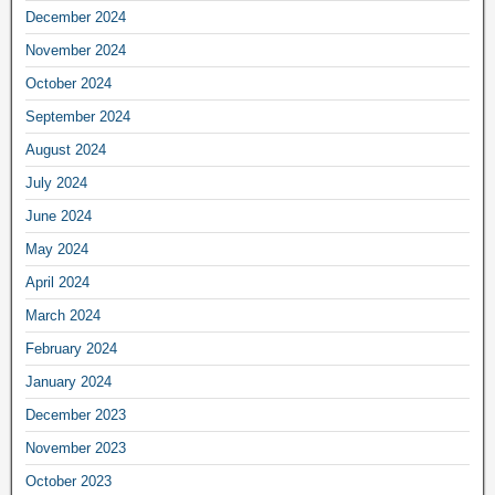
December 2024
November 2024
October 2024
September 2024
August 2024
July 2024
June 2024
May 2024
April 2024
March 2024
February 2024
January 2024
December 2023
November 2023
October 2023