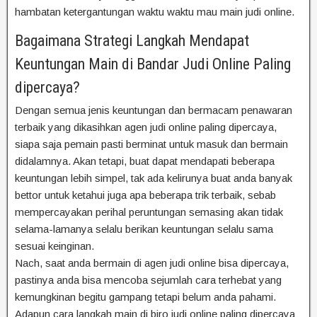
hambatan ketergantungan waktu waktu mau main judi online.
Bagaimana Strategi Langkah Mendapat
Keuntungan Main di Bandar Judi Online Paling
dipercaya?
Dengan semua jenis keuntungan dan bermacam penawaran
terbaik yang dikasihkan agen judi online paling dipercaya,
siapa saja pemain pasti berminat untuk masuk dan bermain
didalamnya. Akan tetapi, buat dapat mendapati beberapa
keuntungan lebih simpel, tak ada kelirunya buat anda banyak
bettor untuk ketahui juga apa beberapa trik terbaik, sebab
mempercayakan perihal peruntungan semasing akan tidak
selama-lamanya selalu berikan keuntungan selalu sama
sesuai keinginan.
Nach, saat anda bermain di agen judi online bisa dipercaya,
pastinya anda bisa mencoba sejumlah cara terhebat yang
kemungkinan begitu gampang tetapi belum anda pahami.
Adapun cara langkah main di biro judi online paling dipercaya