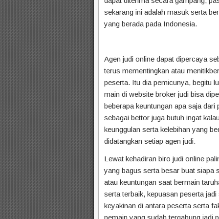
dapat diterima secara gampang, past
sekarang ini adalah masuk serta ber
yang berada pada Indonesia.
Agen judi online dapat dipercaya seba
terus mementingkan atau menitikber
peserta. Itu dia pemicunya, begitu
main di website broker judi bisa di
beberapa keuntungan apa saja dari p
sebagai bettor juga butuh ingat kalau
keunggulan serta kelebihan yang be
didatangkan setiap agen judi.
Lewat kehadiran biro judi online pa
yang bagus serta besar buat siapa
atau keuntungan saat bermain taruhan
serta terbaik, kepuasan peserta jadi
keyakinan di antara peserta serta f
pemain yang sudah tergabung jadi p