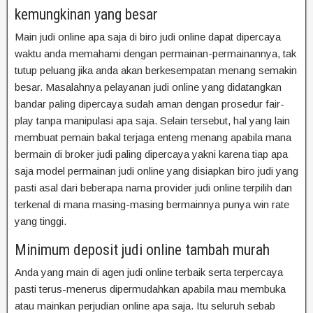
kemungkinan yang besar
Main judi online apa saja di biro judi online dapat dipercaya
waktu anda memahami dengan permainan-permainannya, tak
tutup peluang jika anda akan berkesempatan menang semakin
besar. Masalahnya pelayanan judi online yang didatangkan
bandar paling dipercaya sudah aman dengan prosedur fair-
play tanpa manipulasi apa saja. Selain tersebut, hal yang lain
membuat pemain bakal terjaga enteng menang apabila mana
bermain di broker judi paling dipercaya yakni karena tiap apa
saja model permainan judi online yang disiapkan biro judi yang
pasti asal dari beberapa nama provider judi online terpilih dan
terkenal di mana masing-masing bermainnya punya win rate
yang tinggi.
Minimum deposit judi online tambah murah
Anda yang main di agen judi online terbaik serta terpercaya
pasti terus-menerus dipermudahkan apabila mau membuka
atau mainkan perjudian online apa saja. Itu seluruh sebab