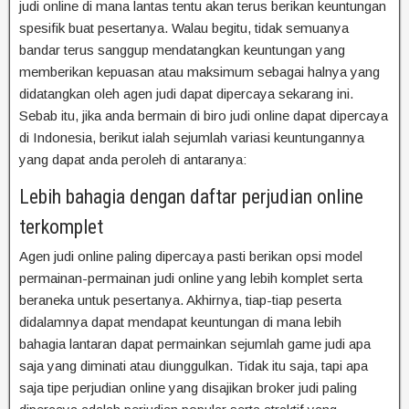
judi online di mana lantas tentu akan terus berikan keuntungan
spesifik buat pesertanya. Walau begitu, tidak semuanya
bandar terus sanggup mendatangkan keuntungan yang
memberikan kepuasan atau maksimum sebagai halnya yang
didatangkan oleh agen judi dapat dipercaya sekarang ini.
Sebab itu, jika anda bermain di biro judi online dapat dipercaya
di Indonesia, berikut ialah sejumlah variasi keuntungannya
yang dapat anda peroleh di antaranya:
Lebih bahagia dengan daftar perjudian online
terkomplet
Agen judi online paling dipercaya pasti berikan opsi model
permainan-permainan judi online yang lebih komplet serta
beraneka untuk pesertanya. Akhirnya, tiap-tiap peserta
didalamnya dapat mendapat keuntungan di mana lebih
bahagia lantaran dapat permainkan sejumlah game judi apa
saja yang diminati atau diunggulkan. Tidak itu saja, tapi apa
saja tipe perjudian online yang disajikan broker judi paling