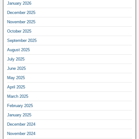
January 2026
December 2025
November 2025
October 2025
September 2025
August 2025
July 2025
June 2025
May 2025
April 2025
March 2025
February 2025
January 2025
December 2024
November 2024