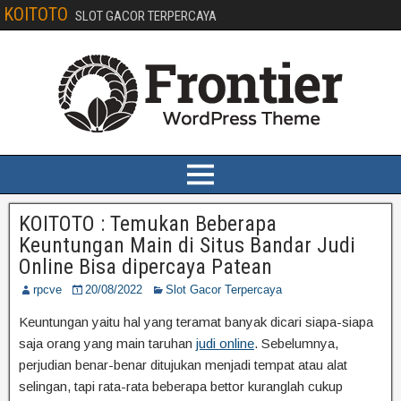
KOITOTO
SLOT GACOR TERPERCAYA
KOITOTO : Temukan Beberapa
Keuntungan Main di Situs Bandar Judi
Online Bisa dipercaya Patean
rpcve
20/08/2022
Slot Gacor Terpercaya
Keuntungan yaitu hal yang teramat banyak dicari siapa-siapa
saja orang yang main taruhan
judi online
. Sebelumnya,
perjudian benar-benar ditujukan menjadi tempat atau alat
selingan, tapi rata-rata beberapa bettor kuranglah cukup