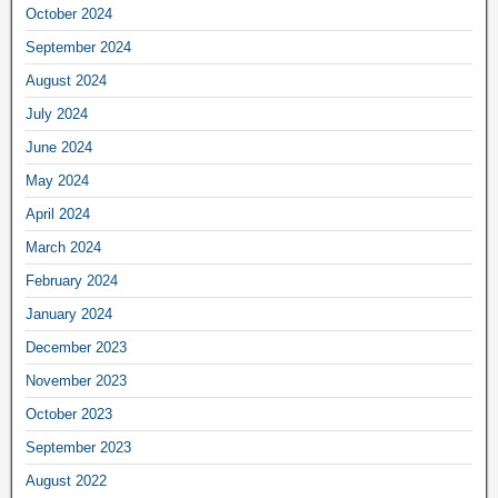
October 2024
September 2024
August 2024
July 2024
June 2024
May 2024
April 2024
March 2024
February 2024
January 2024
December 2023
November 2023
October 2023
September 2023
August 2022