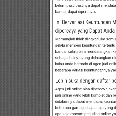
belum pasti pastinya dapat mendat
bandar dapat dipercaya.
Ini Bervariasi Keuntungan M
dipercaya yang Dapat Anda
Memanglah tidak diingkari jika semu
selalu memberi keuntungan tertentu 
bandar selalu bisa mendatangkan
sebagai halnya yang didatangkan ole
kalau anda bermain di agen judi onli
beberapa variasi keuntungannya yan
Lebih suka dengan daftar pe
Agen judi online bisa dipercaya a
judi online yang lebih komplet dan 
didalamnya dapat mendapat keuntun
beberapa game judi apa saja yang di
apa saja macam perjudian online yan