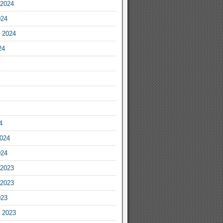
2024
024
 2024
24
4
2024
024
2023
2023
023
 2023