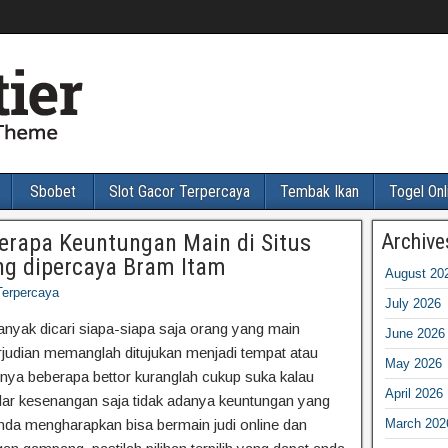
Sbobet
Slot Gacor Terpercaya
Tembak Ikan
Togel On
erapa Keuntungan Main di Situs
Archive
ing dipercaya Bram Itam
August 20
Terpercaya
July 2026
anyak dicari siapa-siapa saja orang yang main
June 2026
rjudian memanglah ditujukan menjadi tempat atau
May 2026
nya beberapa bettor kuranglah cukup suka kalau
April 2026
dar kesenangan saja tidak adanya keuntungan yang
 anda mengharapkan bisa bermain judi online dan
March 202