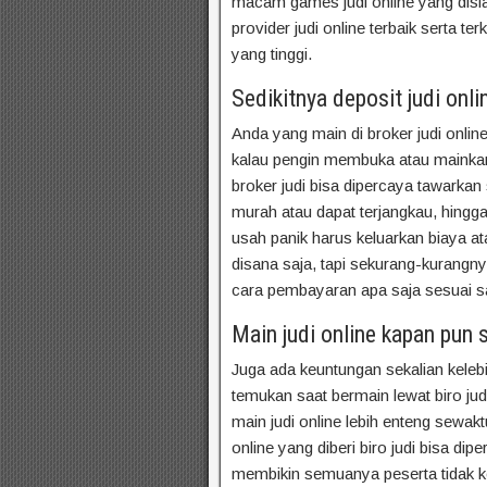
macam games judi online yang disia
provider judi online terbaik serta 
yang tinggi.
Sedikitnya deposit judi onl
Anda yang main di broker judi online
kalau pengin membuka atau mainkan 
broker judi bisa dipercaya tawarkan
murah atau dapat terjangkau, hingga
usah panik harus keluarkan biaya a
disana saja, tapi sekurang-kurangn
cara pembayaran apa saja sesuai s
Main judi online kapan pun
Juga ada keuntungan sekalian keleb
temukan saat bermain lewat biro judi
main judi online lebih enteng sewa
online yang diberi biro judi bisa d
membikin semuanya peserta tidak 