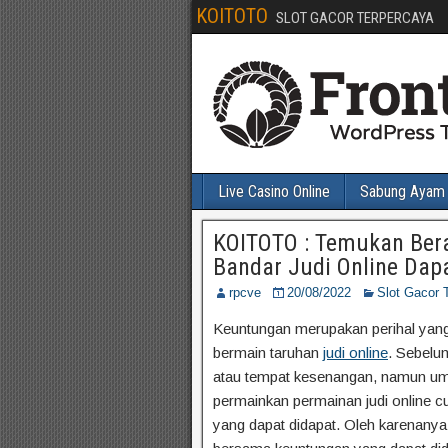
KOITOTO
SLOT GACOR TERPERCAYA
Live Casino Online
Sabung Ayam
KOITOTO : Temukan Ber
Bandar Judi Online Dapa
rpcve
20/08/2022
Slot Gacor 
Keuntungan merupakan perihal yang 
bermain taruhan
judi online
. Sebelum
atau tempat kesenangan, namun um
permainkan permainan judi online c
yang dapat didapat. Oleh karenanya,