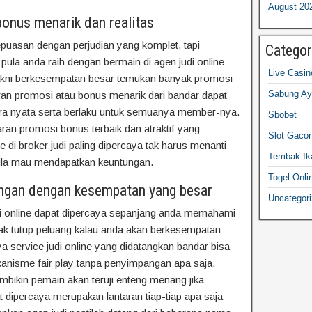
August 20
onus menarik dan realitas
epuasan dengan perjudian yang komplet, tapi
Categor
pula anda raih dengan bermain di agen judi online
Live Casin
 yakni berkesempatan besar temukan banyak promosi
Sabung A
n promosi atau bonus menarik dari bandar dapat
cara nyata serta berlaku untuk semuanya member-nya.
Sbobet
an promosi bonus terbaik dan atraktif yang
Slot Gacor
ne di broker judi paling dipercaya tak harus menanti
Tembak Ik
ila mau mendapatkan keuntungan.
Togel Onli
ngan dengan kesempatan yang besar
Uncategor
judi online dapat dipercaya sepanjang anda memahami
k tutup peluang kalau anda akan berkesempatan
service judi online yang didatangkan bandar bisa
nisme fair play tanpa penyimpangan apa saja.
mbikin pemain akan teruji enteng menang jika
t dipercaya merupakan lantaran tiap-tiap apa saja