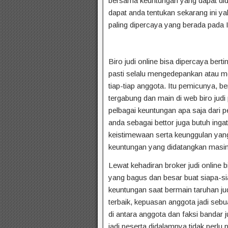
bersama keuntungan yang dapat dida
dapat anda tentukan sekarang ini ya
paling dipercaya yang berada pada 
Biro judi online bisa dipercaya berti
pasti selalu mengedepankan atau me
tiap-tiap anggota. Itu pemicunya, b
tergabung dan main di web biro judi 
pelbagai keuntungan apa saja dari p
anda sebagai bettor juga butuh ingat 
keistimewaan serta keunggulan yang
keuntungan yang didatangkan masin
Lewat kehadiran broker judi online 
yang bagus dan besar buat siapa-s
keuntungan saat bermain taruhan jud
terbaik, kepuasan anggota jadi sebu
di antara anggota dan faksi bandar
jadi peserta didalamnya tidak perlu p