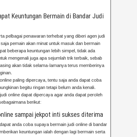
apat Keuntungan Bermain di Bandar Judi
a pelbagai penawaran terhebat yang diberi agen judi
pa saja pemain akan minat untuk masuk dan bermain
pat beberapa keuntungan lebih simpel, tidak ada
ntuk mengenali juga apa sejumlah trik terbaik, sebab
sing akan tidak selama-lamanya terus memberinya
ginan.
online paling dipercaya, tentu saja anda dapat coba
ungkinan begitu ringan tetapi belum anda kenali.
judi online dapat dipercaya agar anda dapat peroleh
 sebagaimana berikut:
online sampai jekpot inti sukses diterima
 dapat anda coba supaya bermain judi online di bandar
berikan keuntungan ialah dengan lagi bermain serta