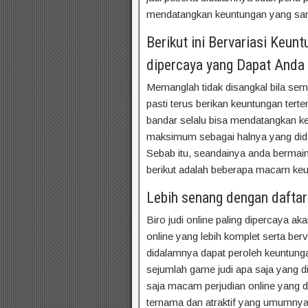
mendatangkan keuntungan yang sam
Berikut ini Bervariasi Keun
dipercaya yang Dapat And
Memanglah tidak disangkal bila sem
pasti terus berikan keuntungan tert
bandar selalu bisa mendatangkan 
maksimum sebagai halnya yang didata
Sebab itu, seandainya anda bermain 
berikut adalah beberapa macam keu
Lebih senang dengan daftar 
Biro judi online paling dipercaya ak
online yang lebih komplet serta ber
didalamnya dapat peroleh keuntunga
sejumlah game judi apa saja yang di
saja macam perjudian online yang di
ternama dan atraktif yang umumnya se