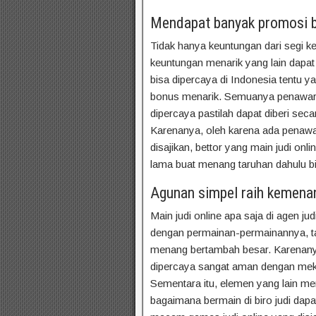
Mendapat banyak promosi b
Tidak hanya keuntungan dari segi k
keuntungan menarik yang lain dapat 
bisa dipercaya di Indonesia tentu
bonus menarik. Semuanya penawara
dipercaya pastilah dapat diberi se
Karenanya, oleh karena ada penawar
disajikan, bettor yang main judi onli
lama buat menang taruhan dahulu b
Agunan simpel raih kemena
Main judi online apa saja di agen 
dengan permainan-permainannya, ta
menang bertambah besar. Karenanya 
dipercaya sangat aman dengan meka
Sementara itu, elemen yang lain me
bagaimana bermain di biro judi dapa