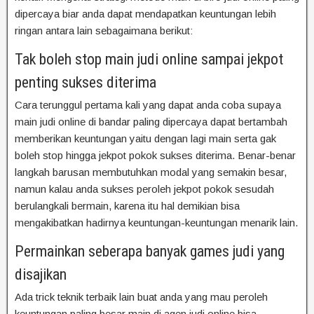
dipercaya biar anda dapat mendapatkan keuntungan lebih
ringan antara lain sebagaimana berikut:
Tak boleh stop main judi online sampai jekpot
penting sukses diterima
Cara terunggul pertama kali yang dapat anda coba supaya
main judi online di bandar paling dipercaya dapat bertambah
memberikan keuntungan yaitu dengan lagi main serta gak
boleh stop hingga jekpot pokok sukses diterima. Benar-benar
langkah barusan membutuhkan modal yang semakin besar,
namun kalau anda sukses peroleh jekpot pokok sesudah
berulangkali bermain, karena itu hal demikian bisa
mengakibatkan hadirnya keuntungan-keuntungan menarik lain.
Permainkan seberapa banyak games judi yang
disajikan
Ada trick teknik terbaik lain buat anda yang mau peroleh
keuntungan paling besar main di agen judi online bisa