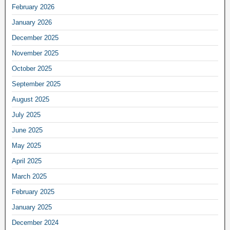
February 2026
January 2026
December 2025
November 2025
October 2025
September 2025
August 2025
July 2025
June 2025
May 2025
April 2025
March 2025
February 2025
January 2025
December 2024