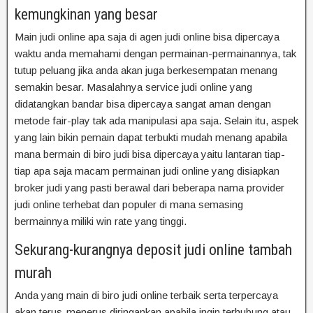
kemungkinan yang besar
Main judi online apa saja di agen judi online bisa dipercaya
waktu anda memahami dengan permainan-permainannya, tak
tutup peluang jika anda akan juga berkesempatan menang
semakin besar. Masalahnya service judi online yang
didatangkan bandar bisa dipercaya sangat aman dengan
metode fair-play tak ada manipulasi apa saja. Selain itu, aspek
yang lain bikin pemain dapat terbukti mudah menang apabila
mana bermain di biro judi bisa dipercaya yaitu lantaran tiap-
tiap apa saja macam permainan judi online yang disiapkan
broker judi yang pasti berawal dari beberapa nama provider
judi online terhebat dan populer di mana semasing
bermainnya miliki win rate yang tinggi.
Sekurang-kurangnya deposit judi online tambah
murah
Anda yang main di biro judi online terbaik serta terpercaya
akan terus-menerus diringankan apabila ingin terhubung atau