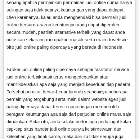
senang apabila permainkan permainan judi online cuma hanya
selingan saja tidak adanya keuntungan yang dapat didapat.
Oleh karenanya, kalau anda menghendaki bisa bermain judi
online bersama-sama keuntungan yang dapat diperoleh
secara mudah, pastilah alternative terbaik yang dapat anda
putuskan sekarang merupakan masuk serta main di website
biro judi online paling dipercaya yang berada di Indonesia.
Broker judi online paling dipercaya sebagai fasilitator service
judi online terbaik pasti terus mengedepankan atau
menitikberatkan apa saja yang menjadi keperluan tiap peserta.
Tersebut pemicu, benar-benar lumrah seandainya beberapa
pemain yang tergabung serta main dalam website agen judi
paling dipercaya dapat terus terjaga ringan memperoleh
beragam keuntungan apa saja dari perjudian online mana saja
dimainkan. Selain itu, anda selaku bettor juga perlu ingat kalau
tiap-tiap situs bandar judi online punya keistimewaan dan
kelebihan yang tidak sama, maka dari itu tidak serupa juga