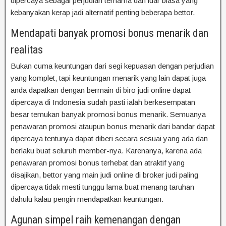
dipercaya sebagai perjudian ternama dan luar biasa yang
kebanyakan kerap jadi alternatif penting beberapa bettor.
Mendapati banyak promosi bonus menarik dan
realitas
Bukan cuma keuntungan dari segi kepuasan dengan perjudian
yang komplet, tapi keuntungan menarik yang lain dapat juga
anda dapatkan dengan bermain di biro judi online dapat
dipercaya di Indonesia sudah pasti ialah berkesempatan
besar temukan banyak promosi bonus menarik. Semuanya
penawaran promosi ataupun bonus menarik dari bandar dapat
dipercaya tentunya dapat diberi secara sesuai yang ada dan
berlaku buat seluruh member-nya. Karenanya, karena ada
penawaran promosi bonus terhebat dan atraktif yang
disajikan, bettor yang main judi online di broker judi paling
dipercaya tidak mesti tunggu lama buat menang taruhan
dahulu kalau pengin mendapatkan keuntungan.
Agunan simpel raih kemenangan dengan