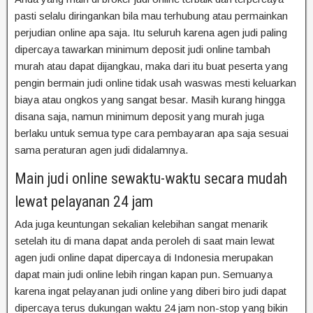
pasti selalu diringankan bila mau terhubung atau permainkan
perjudian online apa saja. Itu seluruh karena agen judi paling
dipercaya tawarkan minimum deposit judi online tambah
murah atau dapat dijangkau, maka dari itu buat peserta yang
pengin bermain judi online tidak usah waswas mesti keluarkan
biaya atau ongkos yang sangat besar. Masih kurang hingga
disana saja, namun minimum deposit yang murah juga
berlaku untuk semua type cara pembayaran apa saja sesuai
sama peraturan agen judi didalamnya.
Main judi online sewaktu-waktu secara mudah
lewat pelayanan 24 jam
Ada juga keuntungan sekalian kelebihan sangat menarik
setelah itu di mana dapat anda peroleh di saat main lewat
agen judi online dapat dipercaya di Indonesia merupakan
dapat main judi online lebih ringan kapan pun. Semuanya
karena ingat pelayanan judi online yang diberi biro judi dapat
dipercaya terus dukungan waktu 24 jam non-stop yang bikin