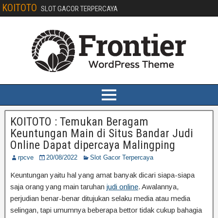
KOITOTO
SLOT GACOR TERPERCAYA
KOITOTO : Temukan Beragam
Keuntungan Main di Situs Bandar Judi
Online Dapat dipercaya Malingping
rpcve
20/08/2022
Slot Gacor Terpercaya
Keuntungan yaitu hal yang amat banyak dicari siapa-siapa
saja orang yang main taruhan
judi online
. Awalannya,
perjudian benar-benar ditujukan selaku media atau media
selingan, tapi umumnya beberapa bettor tidak cukup bahagia