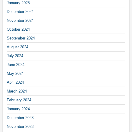
January 2025
December 2024
November 2024
October 2024
September 2024
August 2024
July 2024
June 2024
May 2024
April 2024
March 2024
February 2024
January 2024
December 2023
November 2023