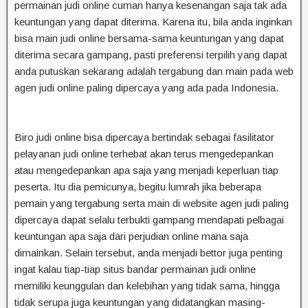
permainan judi online cuman hanya kesenangan saja tak ada
keuntungan yang dapat diterima. Karena itu, bila anda inginkan
bisa main judi online bersama-sama keuntungan yang dapat
diterima secara gampang, pasti preferensi terpilih yang dapat
anda putuskan sekarang adalah tergabung dan main pada web
agen judi online paling dipercaya yang ada pada Indonesia.
Biro judi online bisa dipercaya bertindak sebagai fasilitator
pelayanan judi online terhebat akan terus mengedepankan
atau mengedepankan apa saja yang menjadi keperluan tiap
peserta. Itu dia pemicunya, begitu lumrah jika beberapa
pemain yang tergabung serta main di website agen judi paling
dipercaya dapat selalu terbukti gampang mendapati pelbagai
keuntungan apa saja dari perjudian online mana saja
dimainkan. Selain tersebut, anda menjadi bettor juga penting
ingat kalau tiap-tiap situs bandar permainan judi online
memiliki keunggulan dan kelebihan yang tidak sama, hingga
tidak serupa juga keuntungan yang didatangkan masing-