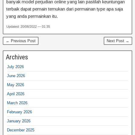
banyak model perjudian online yang lain pastilah keuntungan
terbaik dapat pemain temukan dari permainan type apa saja
yang anda permainkan itu.
Updated: 20/08/2022 — 01:35
← Previous Post
Next Post →
Archives
July 2026
June 2026
May 2026
April 2026
March 2026
February 2026
January 2026
December 2025