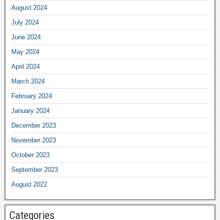
August 2024
July 2024
June 2024
May 2024
April 2024
March 2024
February 2024
January 2024
December 2023
November 2023
October 2023
September 2023
August 2022
Categories