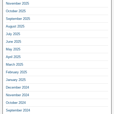
November 2025
October 2025
September 2025
August 2025
July 2025
June 2025
May 2025
April 2025
March 2025
February 2025
January 2025
December 2024
November 2024
October 2024
September 2024