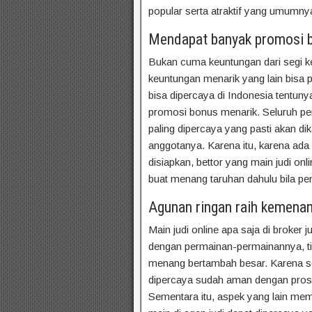
popular serta atraktif yang umumnya 
Mendapat banyak promosi b
Bukan cuma keuntungan dari segi k
keuntungan menarik yang lain bisa p
bisa dipercaya di Indonesia tentu
promosi bonus menarik. Seluruh pe
paling dipercaya yang pasti akan di
anggotanya. Karena itu, karena ada
disiapkan, bettor yang main judi onl
buat menang taruhan dahulu bila pe
Agunan ringan raih kemena
Main judi online apa saja di broker
dengan permainan-permainannya, ti
menang bertambah besar. Karena ser
dipercaya sudah aman dengan prosed
Sementara itu, aspek yang lain me