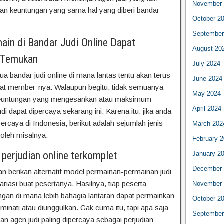
November 
kan keuntungan yang sama hal yang diberi bandar
October 2
September
ain di Bandar Judi Online Dapat
August 20
a Temukan
July 2024
a bandar judi online di mana lantas tentu akan terus
June 2024
at member-nya. Walaupun begitu, tidak semuanya
May 2024
 keuntungan yang mengesankan atau maksimum
April 2024
udi dapat dipercaya sekarang ini. Karena itu, jika anda
ipercaya di Indonesia, berikut adalah sejumlah jenis
March 202
oleh misalnya:
February 
perjudian online terkomplet
January 2
December 
kan berikan alternatif model permainan-permainan judi
ariasi buat pesertanya. Hasilnya, tiap peserta
November 
gan di mana lebih bahagia lantaran dapat permainkan
October 2
minati atau diunggulkan. Gak cuma itu, tapi apa saja
September
an agen judi paling dipercaya sebagai perjudian