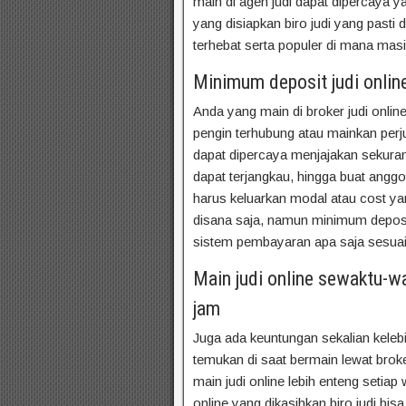
main di agen judi dapat dipercaya y
yang disiapkan biro judi yang pasti 
terhebat serta populer di mana mas
Minimum deposit judi onli
Anda yang main di broker judi online
pengin terhubung atau mainkan perju
dapat dipercaya menjajakan sekuran
dapat terjangkau, hingga buat anggo
harus keluarkan modal atau cost y
disana saja, namun minimum depos
sistem pembayaran apa saja sesuai
Main judi online sewaktu-w
jam
Juga ada keuntungan sekalian keleb
temukan di saat bermain lewat broker
main judi online lebih enteng setiap
online yang dikasihkan biro judi bi