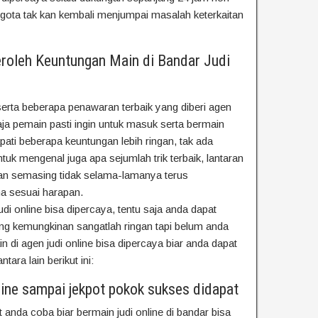
ota tak kan kembali menjumpai masalah keterkaitan
roleh Keuntungan Main di Bandar Judi
ta beberapa penawaran terbaik yang diberi agen
saja pemain pasti ingin untuk masuk serta bermain
ati beberapa keuntungan lebih ringan, tak ada
tuk mengenal juga apa sejumlah trik terbaik, lantaran
n semasing tidak selama-lamanya terus
a sesuai harapan.
di online bisa dipercaya, tentu saja anda dapat
ng kemungkinan sangatlah ringan tapi belum anda
n di agen judi online bisa dipercaya biar anda dapat
ara lain berikut ini:
line sampai jekpot pokok sukses didapat
 anda coba biar bermain judi online di bandar bisa