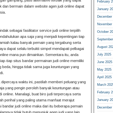
an gampang, pasti alternative terbaik yang dapat
February 
 dan bermain dalam website agen judi online dapat
January 2
sia.
December 
November 
ndak sebagai fasilitator service judi online terpilih
October 2
dahulukan apa saja yang menjadi kepentingan tiap
September
lamiah kalau banyak pemain yang tergabung serta
August 20
caya dapat selalu terbukti simpel mendapati pelbagai
 online mana pun dimainkan. Sementara itu, anda
July 2025
tiap-tiap situs bandar permainan judi online memiliki
June 2025
g beda, hingga tidak sama juga keuntungan yang
May 2025
di.
April 2025
sa dipercaya waktu ini, pastilah memberi peluang yang
March 202
aja yang pengin peroleh banyak keuntungan atau
February 
 online. Manalagi, buat biro judi terpercaya serta
ah perihal yang paling utama manfaat merajut
January 2
si bandar judi online maka dari itu beberapa pemain
December 
lamnya tidak butuh menunjuk agen judi yang lain