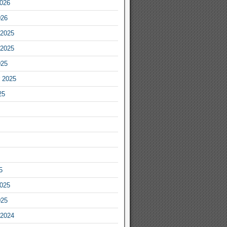
2026
026
2025
2025
025
 2025
25
5
2025
025
2024