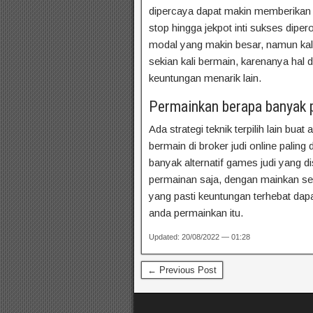
dipercaya dapat makin memberikan k
stop hingga jekpot inti sukses di
modal yang makin besar, namun ka
sekian kali bermain, karenanya hal
keuntungan menarik lain.
Permainkan berapa banyak p
Ada strategi teknik terpilih lain bu
bermain di broker judi online palin
banyak alternatif games judi yang d
permainan saja, dengan mainkan se
yang pasti keuntungan terhebat dap
anda permainkan itu.
Updated: 20/08/2022 — 01:28
← Previous Post