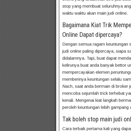
stop yang membuat seluruhnya angg
waktu waktu akan main judi online.
Bagaimana Kiat Trik Mempe
Online Dapat dipercaya?
Dengan semua ragam keuntungan ser
judi online paling dipercaya, siapa 
didalamnya. Tapi, buat dapat mendap
kelirunya buat anda banyak bettor un
mempercayakan elemen peruntunga
memberinya keuntungan selalu sam
Nach, saat anda bermain di broker ju
mencoba sejumlah trick terhebat ya
kenali. Mengenai kiat langkah bermai
peroleh keuntungan lebih gampang ant
Tak boleh stop main judi on
Cara terbaik pertama kali yang dapat