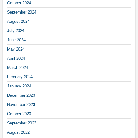
October 2024
September 2024
August 2024
July 2024
June 2024
May 2024
April 2024
March 2024
February 2024
January 2024
December 2023
November 2023
October 2023
September 2023
August 2022