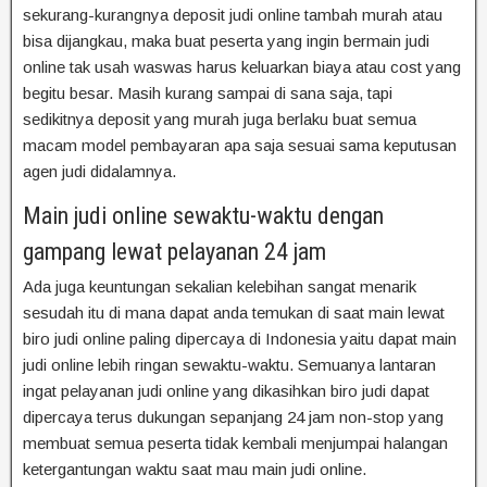
sekurang-kurangnya deposit judi online tambah murah atau
bisa dijangkau, maka buat peserta yang ingin bermain judi
online tak usah waswas harus keluarkan biaya atau cost yang
begitu besar. Masih kurang sampai di sana saja, tapi
sedikitnya deposit yang murah juga berlaku buat semua
macam model pembayaran apa saja sesuai sama keputusan
agen judi didalamnya.
Main judi online sewaktu-waktu dengan
gampang lewat pelayanan 24 jam
Ada juga keuntungan sekalian kelebihan sangat menarik
sesudah itu di mana dapat anda temukan di saat main lewat
biro judi online paling dipercaya di Indonesia yaitu dapat main
judi online lebih ringan sewaktu-waktu. Semuanya lantaran
ingat pelayanan judi online yang dikasihkan biro judi dapat
dipercaya terus dukungan sepanjang 24 jam non-stop yang
membuat semua peserta tidak kembali menjumpai halangan
ketergantungan waktu saat mau main judi online.