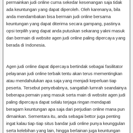
permainkan judi online cuma sekedar kesenangan saja tidak
ada keuntungan yang dapat diperoleh. Oleh karenanya, bila
anda mendambakan bisa bermain judi online bersama
keuntungan yang dapat diterima secara gampang, pastinya
opsi terpilih yang dapat anda putuskan sekarang yakni masuk
dan bermain di website agen judi online paling dipercaya yang
berada di Indonesia.
Agen judi online dapat dipercaya bertindak sebagai fasilitator
pelayanan judi online terbaik tentu akan terus mementingkan
atau mendahulukan apa saja yang menjadi keperluan tiap
peserta. Tersebut penyebabnya, sangatlah lumrah seandainya
beberapa pemain yang masuk serta main di website agen judi
paling dipercaya dapat selalu terjaga ringan mendapati
beragam keuntungan apa saja dari perjudian online mana pun
dimainkan. Sementara itu, anda sebagai bettor juga penting
ingat kalau tiap-tiap situs bandar judi online punya keunggulan
serta kelebihan yang lain, hingga berlainan juga keuntungan