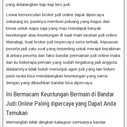
yang didatangkan tiap-tiap biro judi.
Lewat kemunculan broker judi online dapat dipercaya
sekarang ini, pastinya memberi peluang yang bagus dan
besar untuk siapa saja yang mau mendapat banyak
keuntungan atau keuntungan di saat main taruhan judi online.
Manalagi, buat broker judi terpercaya serta terbaik, kepuasan
peserta jadi satu soal yang terpenting untuk merajut keyakinan
di antara peserta dan faksi bandar permainan judi online maka
dari itu beberapa pemain yang sudah tergabung jadi anggota
didalamnya tidak butuh menunjuk agen judi yang lain belum
pasti nyata bisa mendatangkan keuntungan yang sama
dengan yang dikasihkan bandar bisa dipercaya.
Ini Bermacam Keuntungan Bermain di Bandar
Judi Online Paling dipercaya yang Dapat Anda
Temukan
Memanglah tidak diingkari kalaupun semuanya bandar