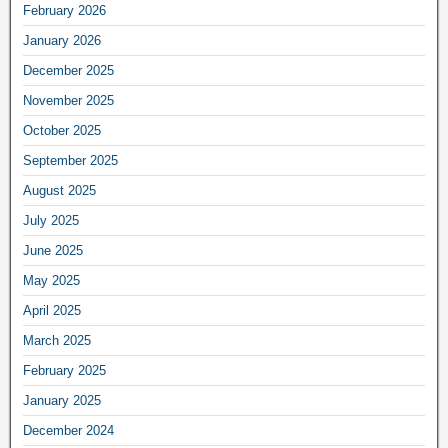
February 2026
January 2026
December 2025
November 2025
October 2025
September 2025
August 2025
July 2025
June 2025
May 2025
April 2025
March 2025
February 2025
January 2025
December 2024