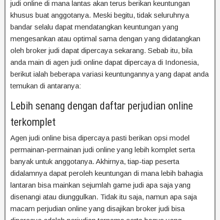
judi online di mana lantas akan terus berikan keuntungan
khusus buat anggotanya. Meski begitu, tidak seluruhnya
bandar selalu dapat mendatangkan keuntungan yang
mengesankan atau optimal sama dengan yang didatangkan
oleh broker judi dapat dipercaya sekarang. Sebab itu, bila
anda main di agen judi online dapat dipercaya di Indonesia,
berikut ialah beberapa variasi keuntungannya yang dapat anda
temukan di antaranya:
Lebih senang dengan daftar perjudian online
terkomplet
Agen judi online bisa dipercaya pasti berikan opsi model
permainan-permainan judi online yang lebih komplet serta
banyak untuk anggotanya. Akhirnya, tiap-tiap peserta
didalamnya dapat peroleh keuntungan di mana lebih bahagia
lantaran bisa mainkan sejumlah game judi apa saja yang
disenangi atau diunggulkan. Tidak itu saja, namun apa saja
macam perjudian online yang disajikan broker judi bisa