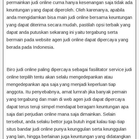
permainkan judi online cuma hanya kesenangan saja tidak ada
keuntungan yang dapat diperoleh. Oleh karenanya, apabila
anda mengidamkan bisa main judi online bersama keuntungan
yang dapat diterima secara mudah, pastilah opsi terbaik yang
dapat anda putuskan sekarang ini yaitu tergabung serta
bermain pada website agen judi online dapat dipercaya yang
berada pada Indonesia.
Biro judi online paling dipercaya sebagai fasilitator service judi
online terpilih tentu akan selalu mengedepankan atau
mengedepankan apa saja yang menjadi keperluan tiap
anggota. Itu penyebabnya, amat lumrah jika banyak pemain
yang tergabung dan main di web agen judi dapat dipercaya
dapat terus teruji simpel mendapat beragam keuntungan apa
saja dari perjudian online mana saja dimainkan. Selain
tersebut, anda selaku bettor juga butuh ingat kalau tiap-tiap
situs bandar judi online punya keunggulan serta keunggulan
yang lain, hingga berlainan juga keuntungan yang didatangkan