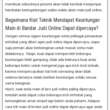
membuat seluruhnya peserta akan tidak kembali menjumpai
hambatan ketergantungan waktu waktu akan main judi online.
Bagaimana Kiat Teknik Mendapat Keuntungan
Main di Bandar Judi Online Dapat dipercaya?
Dengan semua ragam keuntungan serta pelbagai penawaran
terhebat yang diberi agen judi online dapat dipercaya, siapa
saja pemain akan berkeinginan untuk masuk serta main
didalamnya. Tetapi, buat dapat memperoleh beberapa
keuntungan lebih gampang, tidak ada kelirunya buat anda
beberapa bettor untuk mengenal juga apa trick-trick terbaik,
karena mempercayakan hal hoki semasing akan tidak
selama-lamanya selalu berikan keuntungan selalu sesuai
sama keinginan.
Nach, saat anda main di biro judi online paling dipercaya,
tentulah anda dapat coba beberapa trick terhebat yang
kemungkinan amat simpel tapi belum anda pahami. Adapun
cara trik main di broker judi online dapat dipercaya agar anda