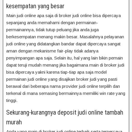
kesempatan yang besar
Main judi online apa saja di broker judi online bisa dipercaya
sepanjang anda memahami dengan permainan-
permainannya, tidak tutup peluang jika anda juga
berkesempatan menang makin besar. Masalahnya pelayanan
judi online yang didatangkan bandar dapat dipercaya sangat
aman dengan mekanisme fair-play tidak adanya
penyimpangan apa saja. Selain itu, hal yang lain bikin pemain
dapat teruji mudah menang jika bagaimana main di broker judi
bisa dipercaya yakni karena tiap-tiap apa saja model
permainan judi online yang disajikan broker judi yang pasti
berawal dari beberapa nama provider judi online terpilih dan
terkenal di mana semasing bermainnya memiliki win rate yang
tinggi.
Sekurang-kurangnya deposit judi online tambah
murah
Anda yang main di broker judi online terbaik serta terpercaya