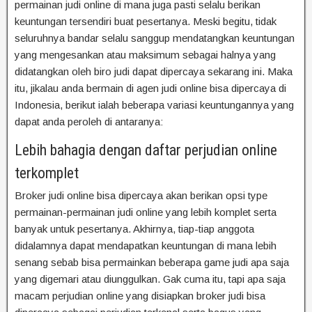
permainan judi online di mana juga pasti selalu berikan
keuntungan tersendiri buat pesertanya. Meski begitu, tidak
seluruhnya bandar selalu sanggup mendatangkan keuntungan
yang mengesankan atau maksimum sebagai halnya yang
didatangkan oleh biro judi dapat dipercaya sekarang ini. Maka
itu, jikalau anda bermain di agen judi online bisa dipercaya di
Indonesia, berikut ialah beberapa variasi keuntungannya yang
dapat anda peroleh di antaranya:
Lebih bahagia dengan daftar perjudian online
terkomplet
Broker judi online bisa dipercaya akan berikan opsi type
permainan-permainan judi online yang lebih komplet serta
banyak untuk pesertanya. Akhirnya, tiap-tiap anggota
didalamnya dapat mendapatkan keuntungan di mana lebih
senang sebab bisa permainkan beberapa game judi apa saja
yang digemari atau diunggulkan. Gak cuma itu, tapi apa saja
macam perjudian online yang disiapkan broker judi bisa