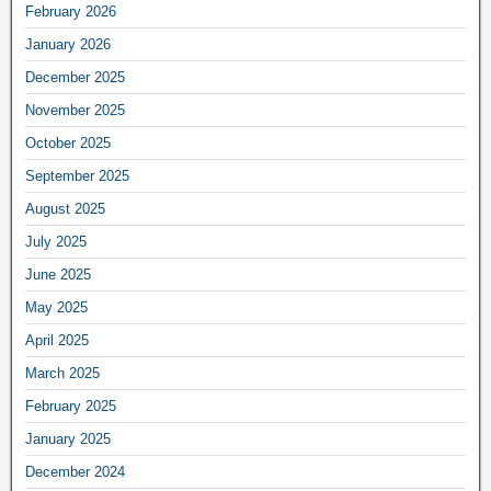
February 2026
January 2026
December 2025
November 2025
October 2025
September 2025
August 2025
July 2025
June 2025
May 2025
April 2025
March 2025
February 2025
January 2025
December 2024