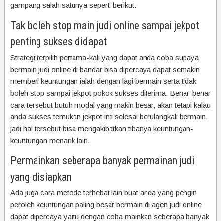
gampang salah satunya seperti berikut:
Tak boleh stop main judi online sampai jekpot
penting sukses didapat
Strategi terpilih pertama-kali yang dapat anda coba supaya
bermain judi online di bandar bisa dipercaya dapat semakin
memberi keuntungan ialah dengan lagi bermain serta tidak
boleh stop sampai jekpot pokok sukses diterima. Benar-benar
cara tersebut butuh modal yang makin besar, akan tetapi kalau
anda sukses temukan jekpot inti selesai berulangkali bermain,
jadi hal tersebut bisa mengakibatkan tibanya keuntungan-
keuntungan menarik lain.
Permainkan seberapa banyak permainan judi
yang disiapkan
Ada juga cara metode terhebat lain buat anda yang pengin
peroleh keuntungan paling besar bermain di agen judi online
dapat dipercaya yaitu dengan coba mainkan seberapa banyak