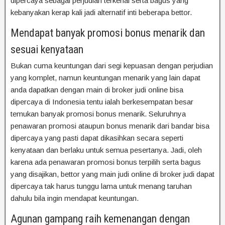
dipercaya sebagai perjudian terkenal serta bagus yang
kebanyakan kerap kali jadi alternatif inti beberapa bettor.
Mendapat banyak promosi bonus menarik dan
sesuai kenyataan
Bukan cuma keuntungan dari segi kepuasan dengan perjudian
yang komplet, namun keuntungan menarik yang lain dapat
anda dapatkan dengan main di broker judi online bisa
dipercaya di Indonesia tentu ialah berkesempatan besar
temukan banyak promosi bonus menarik. Seluruhnya
penawaran promosi ataupun bonus menarik dari bandar bisa
dipercaya yang pasti dapat dikasihkan secara seperti
kenyataan dan berlaku untuk semua pesertanya. Jadi, oleh
karena ada penawaran promosi bonus terpilih serta bagus
yang disajikan, bettor yang main judi online di broker judi dapat
dipercaya tak harus tunggu lama untuk menang taruhan
dahulu bila ingin mendapat keuntungan.
Agunan gampang raih kemenangan dengan