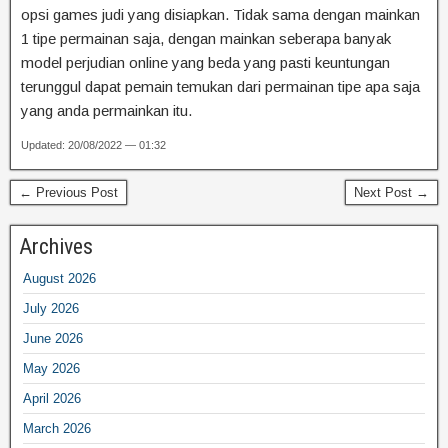
opsi games judi yang disiapkan. Tidak sama dengan mainkan
1 tipe permainan saja, dengan mainkan seberapa banyak
model perjudian online yang beda yang pasti keuntungan
terunggul dapat pemain temukan dari permainan tipe apa saja
yang anda permainkan itu.
Updated: 20/08/2022 — 01:32
← Previous Post
Next Post →
Archives
August 2026
July 2026
June 2026
May 2026
April 2026
March 2026