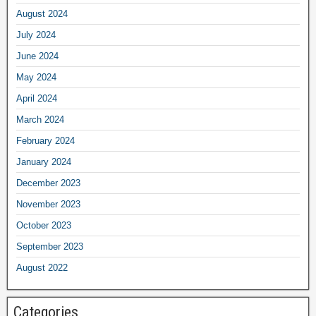
August 2024
July 2024
June 2024
May 2024
April 2024
March 2024
February 2024
January 2024
December 2023
November 2023
October 2023
September 2023
August 2022
Categories