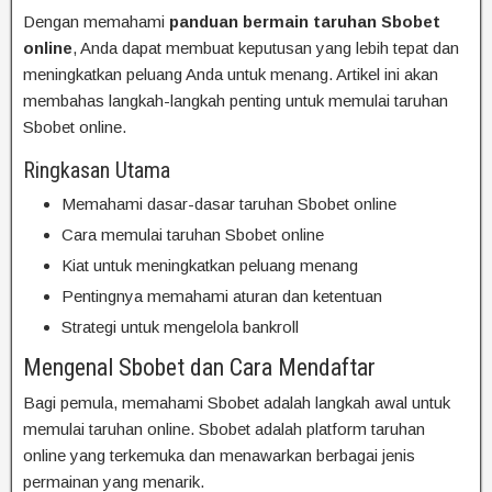
Dengan memahami
panduan bermain taruhan Sbobet
online
, Anda dapat membuat keputusan yang lebih tepat dan
meningkatkan peluang Anda untuk menang. Artikel ini akan
membahas langkah-langkah penting untuk memulai taruhan
Sbobet online.
Ringkasan Utama
Memahami dasar-dasar taruhan Sbobet online
Cara memulai taruhan Sbobet online
Kiat untuk meningkatkan peluang menang
Pentingnya memahami aturan dan ketentuan
Strategi untuk mengelola bankroll
Mengenal Sbobet dan Cara Mendaftar
Bagi pemula, memahami Sbobet adalah langkah awal untuk
memulai taruhan online. Sbobet adalah platform taruhan
online yang terkemuka dan menawarkan berbagai jenis
permainan yang menarik.