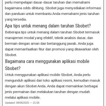
perlu mempelajari dasar-dasar taruhan dan memahami
bagaimana odds dihitung. Sbobet juga menyediakan informasi
dan panduan untuk membantu Anda memahami jenis taruhan
yang tersedia.
Apa tips untuk menang dalam taruhan Sbobet?
Beberapa tips untuk menang dalam taruhan Sbobet termasuk
manajemen modal yang efektif, teknik analisis dasar, dan
bermain dengan aman dan bertanggung jawab. Anda juga
dapat memanfaatkan fitur dan promosi yang ditawarkan oleh
Sbobet.
Bagaimana cara menggunakan aplikasi mobile
Sbobet?
Untuk menggunakan aplikasi mobile Sbobet, Anda perlu
mengunduh aplikasi dari toko aplikasi resmi, kemudian masuk
dengan akun Sbobet Anda. Anda dapat memainkan berbagai
jenis permainan dan melakukan taruhan dengan mudah
melalui aplikasi mobile.
Updated: 08/06/2025 — 21:58