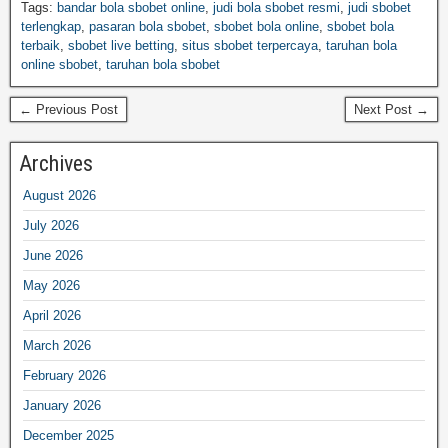
Tags:
bandar bola sbobet online
,
judi bola sbobet resmi
,
judi sbobet
terlengkap
,
pasaran bola sbobet
,
sbobet bola online
,
sbobet bola
terbaik
,
sbobet live betting
,
situs sbobet terpercaya
,
taruhan bola
online sbobet
,
taruhan bola sbobet
← Previous Post
Next Post →
Archives
August 2026
July 2026
June 2026
May 2026
April 2026
March 2026
February 2026
January 2026
December 2025