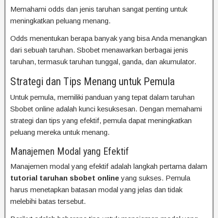
Memahami odds dan jenis taruhan sangat penting untuk
meningkatkan peluang menang.
Odds menentukan berapa banyak yang bisa Anda menangkan
dari sebuah taruhan. Sbobet menawarkan berbagai jenis
taruhan, termasuk taruhan tunggal, ganda, dan akumulator.
Strategi dan Tips Menang untuk Pemula
Untuk pemula, memiliki panduan yang tepat dalam taruhan
Sbobet online adalah kunci kesuksesan. Dengan memahami
strategi dan tips yang efektif, pemula dapat meningkatkan
peluang mereka untuk menang.
Manajemen Modal yang Efektif
Manajemen modal yang efektif adalah langkah pertama dalam
tutorial taruhan sbobet online
yang sukses. Pemula
harus menetapkan batasan modal yang jelas dan tidak
melebihi batas tersebut.