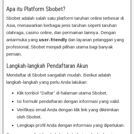
Apa itu Platform Sbobet?
Sbobet adalah salah satu platform taruhan online terbesar di
Asia, menawarkan berbagai jenis taruhan seperti taruhan
olahraga, casino online, dan permainan lainnya. Dengan
antarmuka yang
user-friendly
dan layanan pelanggan yang
profesional, Sbobet menjadi pilihan utama bagi banyak
pemain.
Langkah-langkah Pendaftaran Akun
Mendaftar di Sbobet sangatlah mudah. Berikut adalah
langkah-langkah yang perlu Anda lakukan:
Klik tombol “Daftar” di halaman utama Sbobet.
Isi formulir pendaftaran dengan informasi yang valid.
Verifikasi email Anda dengan klik link yang dikirimkan
oleh Sbobet.
Lengkapi profil Anda dengan informasi yang diperlukan.