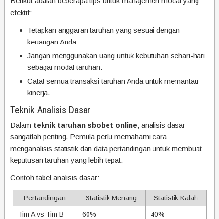
Berikut adalah beberapa tips untuk manajemen modal yang
efektif:
Tetapkan anggaran taruhan yang sesuai dengan
keuangan Anda.
Jangan menggunakan uang untuk kebutuhan sehari-hari
sebagai modal taruhan.
Catat semua transaksi taruhan Anda untuk memantau
kinerja.
Teknik Analisis Dasar
Dalam
teknik taruhan sbobet online
, analisis dasar
sangatlah penting. Pemula perlu memahami cara
menganalisis statistik dan data pertandingan untuk membuat
keputusan taruhan yang lebih tepat.
Contoh tabel analisis dasar:
Pertandingan
Statistik Menang
Statistik Kalah
Tim A vs Tim B
60%
40%