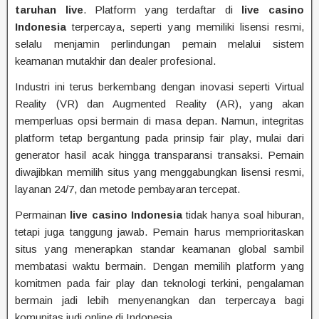
taruhan live
. Platform yang terdaftar di
live casino
Indonesia
terpercaya, seperti yang memiliki lisensi resmi,
selalu menjamin perlindungan pemain melalui sistem
keamanan mutakhir dan dealer profesional.
Industri ini terus berkembang dengan inovasi seperti Virtual
Reality (VR) dan Augmented Reality (AR), yang akan
memperluas opsi bermain di masa depan. Namun, integritas
platform tetap bergantung pada prinsip fair play, mulai dari
generator hasil acak hingga transparansi transaksi. Pemain
diwajibkan memilih situs yang menggabungkan lisensi resmi,
layanan 24/7, dan metode pembayaran tercepat.
Permainan
live casino Indonesia
tidak hanya soal hiburan,
tetapi juga tanggung jawab. Pemain harus memprioritaskan
situs yang menerapkan standar keamanan global sambil
membatasi waktu bermain. Dengan memilih platform yang
komitmen pada fair play dan teknologi terkini, pengalaman
bermain jadi lebih menyenangkan dan terpercaya bagi
komunitas judi online di Indonesia.