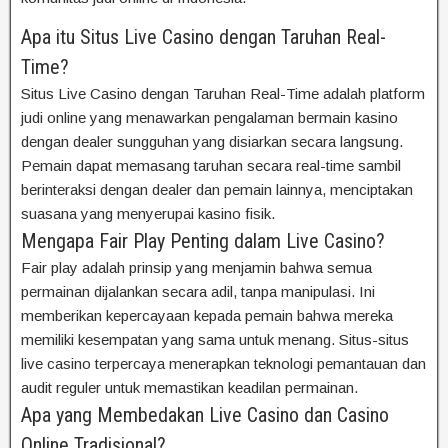
Apa itu Situs Live Casino dengan Taruhan Real-
Time?
Situs Live Casino dengan Taruhan Real-Time adalah platform
judi online yang menawarkan pengalaman bermain kasino
dengan dealer sungguhan yang disiarkan secara langsung.
Pemain dapat memasang taruhan secara real-time sambil
berinteraksi dengan dealer dan pemain lainnya, menciptakan
suasana yang menyerupai kasino fisik.
Mengapa Fair Play Penting dalam Live Casino?
Fair play adalah prinsip yang menjamin bahwa semua
permainan dijalankan secara adil, tanpa manipulasi. Ini
memberikan kepercayaan kepada pemain bahwa mereka
memiliki kesempatan yang sama untuk menang. Situs-situs
live casino terpercaya menerapkan teknologi pemantauan dan
audit reguler untuk memastikan keadilan permainan.
Apa yang Membedakan Live Casino dan Casino
Online Tradisional?