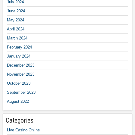
July 2024
June 2024
May 2024
April 2024
March 2024
February 2024
January 2024
December 2023
November 2023
October 2023
September 2023
August 2022
Categories
Live Casino Online