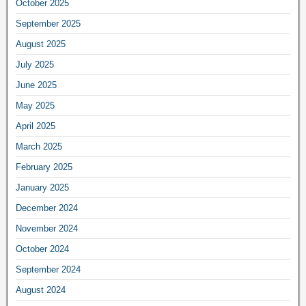
October 2025
September 2025
August 2025
July 2025
June 2025
May 2025
April 2025
March 2025
February 2025
January 2025
December 2024
November 2024
October 2024
September 2024
August 2024