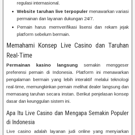
regulasi internasional.
Website taruhan live terpopuler
menawarkan variasi
permainan dan layanan dukungan 24/7.
Pemain harus memverifikasi lisensi dan rekam jejak
platform sebelum bermain.
Memahami Konsep Live Casino dan Taruhan
Real-Time
Permainan kasino langsung
semakin menggeser
preferensi pemain di Indonesia. Platform ini menawarkan
pengalaman bermain yang lebih interaktif melalui teknologi
real-time, memungkinkan pemain melihat dealer langsung dan
memasang taruhan secara instan. Berikut penjelasan konsep
dasar dan keunggulan sistem ini.
Apa Itu Live Casino dan Mengapa Semakin Populer
di Indonesia
Live casino adalah layanan judi online yang menyiarkan