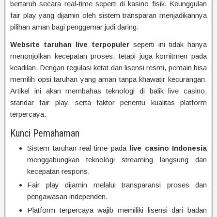
bertaruh secara real-time seperti di kasino fisik. Keunggulan
fair play yang dijamin oleh sistem transparan menjadikannya
pilihan aman bagi penggemar judi daring.
Website taruhan live terpopuler
seperti ini tidak hanya
menonjolkan kecepatan proses, tetapi juga komitmen pada
keadilan. Dengan regulasi ketat dan lisensi resmi, pemain bisa
memilih opsi taruhan yang aman tanpa khawatir kecurangan.
Artikel ini akan membahas teknologi di balik live casino,
standar fair play, serta faktor penentu kualitas platform
terpercaya.
Kunci Pemahaman
Sistem taruhan real-time pada
live casino Indonesia
menggabungkan teknologi streaming langsung dan
kecepatan respons.
Fair play dijamin melalui transparansi proses dan
pengawasan independen.
Platform terpercaya wajib memiliki lisensi dari badan